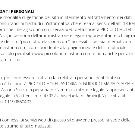
DATI PERSONALI
e modalità di gestione del sito in riferimento al trattamento dei dati
consultano. Si tratta di un'informativa che è resa ai sensi dell’art. 13 Re
oro che interagiscono con i servizi web della società PICCOLO HOTEL
C., in persona dell’amministratore e legale rappresentante p.t. Sig.ra
re del sito “piccolohotelastoria.com”, accessibili per via telematica a
elastoria.com, corrispondente alla pagina iniziale del sito ufficiale
sa solo per il sito www.piccolohotelastoria.com e non anche per altri s
amite link.
, possono essere trattati dati relativi a persone identificate o
tamento è la società PICCOLO HOTEL ASTORIA DI GUIDUCCI MARIA GRAZIA E 
el Astoria S.n.c.), in persona dell’amministratore e legale rappresentant
gale in Via Cenci n. 7, 47922 - Viserbella di Rimini (RN), iscritta al
A. n. 01199860402.
i connessi ai servizi web di questo sito avviene presso la sede della
te strumenti automatizzati.