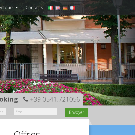
lentours
Contacts
oking
-
+39 0541.721056
Envoyer
Offres