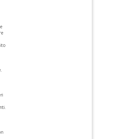
te
re
sito
.
ri
ti.
on