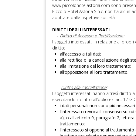
www.piccolohotelastoria.com sono presenti 
Piccolo Hotel Astoria S.n.c. non ha alcun ac
adottate dalle rispettive società.
DIRITTI DEGLI INTERESSATI
-
Diritto di Accesso e Rettificazione
:
I soggetti interessati, in relazione ai propri 
diritto:
all'accesso a tali dati;
alla rettifica o la cancellazione degli st
alla limitazione del loro trattamento;
all’opposizione al loro trattamento.
-
Diritto alla cancellazione
:
I soggetti interessati hanno altresì diritto 
esercitando il diritto all’oblio ex. art. 17 
i dati personali non sono più necessari ri
l'interessato revoca il consenso su cui
a), o all'articolo 9, paragrafo 2, lette
trattamento;
l'interessato si oppone al trattamento 
legittimo prevalente per procedere al t