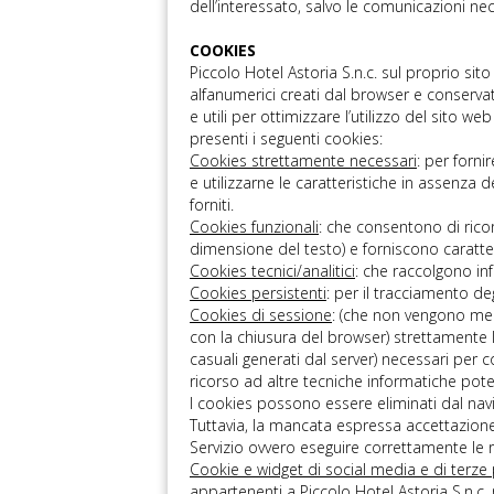
dell’interessato, salvo le comunicazioni ne
COOKIES
Piccolo Hotel Astoria S.n.c. sul proprio sito
alfanumerici creati dal browser e conservat
e utili per ottimizzare l’utilizzo del sito w
presenti i seguenti cookies:
Cookies strettamente necessari
: per fornir
e utilizzarne le caratteristiche in assenza
forniti.
Cookies funzionali
: che consentono di ricor
dimensione del testo) e forniscono caratter
Cookies tecnici/analitici
: che raccolgono inf
Cookies persistenti
: per il tracciamento deg
Cookies di sessione
: (che non vengono me
con la chiusura del browser) strettamente lim
casuali generati dal server) necessari per co
ricorso ad altre tecniche informatiche poten
I cookies possono essere eliminati dal nav
Tuttavia, la mancata espressa accettazione 
Servizio ovvero eseguire correttamente le ri
Cookie e widget di social media e di terze 
appartenenti a Piccolo Hotel Astoria S.n.c.