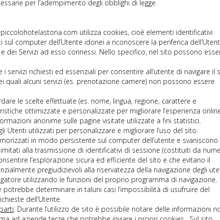
cessarie per l’adempimento degli obblighi di legge.
 piccolohotelastoria.com utilizza cookies, cioè elementi identificativi
i sul computer dell’Utente idonei a riconoscere la periferica dell’Uten
eb e dei Servizi ad esso connessi. Nello specifico, nel sito possono esse
e i servizi richiesti ed essenziali per consentire all’utente di navigare il 
 dei quali alcuni servizi (es. prenotazione camere) non possono essere
dare le scelte effettuate (es. nome, lingua, regione, carattere e
istiche ottimizzate e personalizzate per migliorare l’esperienza online
ormazioni anonime sulle pagine visitate utilizzate a fini statistici.
li Utenti utilizzati per personalizzare e migliorare l’uso del sito.
morizzati in modo persistente sul computer dell’utente e svaniscono
itati alla trasmissione di identificativi di sessione (costituiti da nume
nsentire l’esplorazione sicura ed efficiente del sito e che evitano il
zialmente pregiudizievoli alla riservatezza della navigazione degli uten
igatore utilizzando le funzioni del proprio programma di navigazione.
potrebbe determinare in taluni casi l’impossibilità di usufruire del
chieste dell’Utente.
parti
: Durante l’utilizzo de sito è possibile notare delle informazioni n
 ma ad aziende terze che potrebbe inviare i propri cookies. Sul sito