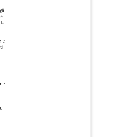
gli
ne
 la
o e
ti
one
ui