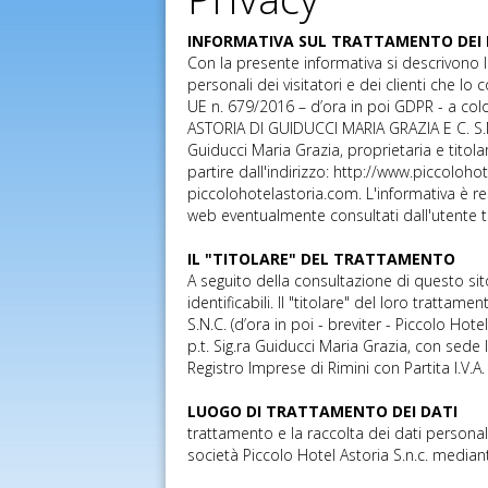
INFORMATIVA SUL TRATTAMENTO DEI 
Con la presente informativa si descrivono l
personali dei visitatori e dei clienti che lo 
UE n. 679/2016 – d’ora in poi GDPR - a col
ASTORIA DI GUIDUCCI MARIA GRAZIA E C. S.N.
Guiducci Maria Grazia, proprietaria e titola
partire dall'indirizzo: http://www.piccolohot
piccolohotelastoria.com. L'informativa è re
web eventualmente consultati dall'utente tr
IL "TITOLARE" DEL TRATTAMENTO
A seguito della consultazione di questo sito
identificabili. Il "titolare" del loro trat
S.N.C. (d’ora in poi - breviter - Piccolo Hot
p.t. Sig.ra Guiducci Maria Grazia, con sede le
Registro Imprese di Rimini con Partita I.V.
LUOGO DI TRATTAMENTO DEI DATI
trattamento e la raccolta dei dati personal
società Piccolo Hotel Astoria S.n.c. median