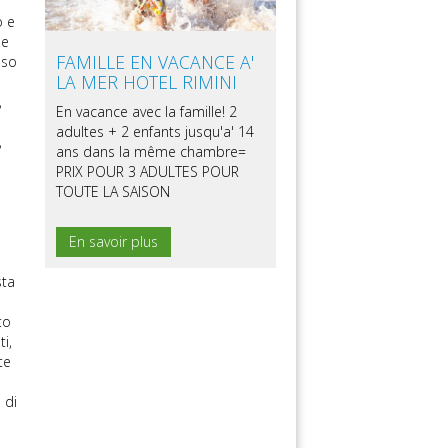
o e
le
FAMILLE EN VACANCE A'
sso
LA MER HOTEL RIMINI
,
En vacance avec la famille! 2
adultes + 2 enfants jusqu'a' 14
,
ans dans la même chambre=
PRIX POUR 3 ADULTES POUR
TOUTE LA SAISON
En savoir plus
sta
to
i,
te
 di