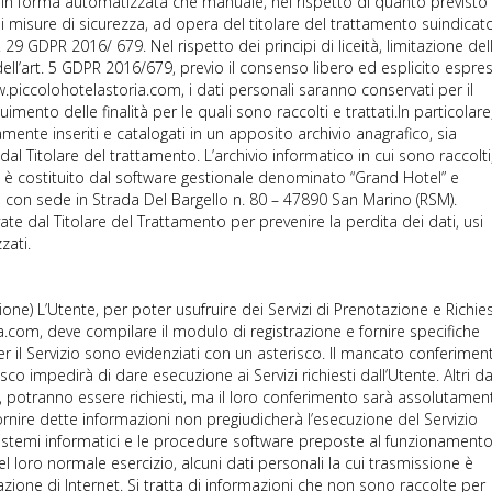
ia in forma automatizzata che manuale, nel rispetto di quanto previsto
i misure di sicurezza, ad opera del titolare del trattamento suindicat
29 GDPR 2016/ 679. Nel rispetto dei principi di liceità, limitazione del
 dell’art. 5 GDPR 2016/679, previo il consenso libero ed esplicito espre
.piccolohotelastoria.com, i dati personali saranno conservati per il
ento delle finalità per le quali sono raccolti e trattati.In particolare
amente inseriti e catalogati in un apposito archivio anagrafico, sia
al Titolare del trattamento. L’archivio informatico in cui sono raccolti
ati è costituito dal software gestionale denominato “Grand Hotel” e
., con sede in Strada Del Bargello n. 80 – 47890 San Marino (RSM).
te dal Titolare del Trattamento per prevenire la perdita dei dati, usi
zati.
zione) L’Utente, per poter usufruire dei Servizi di Prenotazione e Richie
a.com, deve compilare il modulo di registrazione e fornire specifiche
per il Servizio sono evidenziati con un asterisco. Il mancato conferimen
o impedirà di dare esecuzione ai Servizi richiesti dall’Utente. Altri dat
o, potranno essere richiesti, ma il loro conferimento sarà assolutamen
fornire dette informazioni non pregiudicherà l’esecuzione del Servizio
I sistemi informatici e le procedure software preposte al funzionamento
 loro normale esercizio, alcuni dati personali la cui trasmissione è
azione di Internet. Si tratta di informazioni che non sono raccolte per