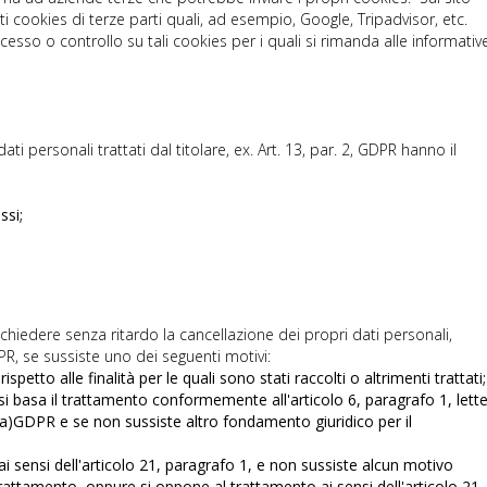
cookies di terze parti quali, ad esempio, Google, Tripadvisor, etc.
cesso o controllo su tali cookies per i quali si rimanda alle informativ
dati personali trattati dal titolare, ex. Art. 13, par. 2, GDPR hanno il
essi;
a chiedere senza ritardo la cancellazione dei propri dati personali,
GDPR, se sussiste uno dei seguenti motivi:
spetto alle finalità per le quali sono stati raccolti o altrimenti trattati;
 si basa il trattamento conformemente all'articolo 6, paragrafo 1, lett
ra a)GDPR e se non sussiste altro fondamento giuridico per il
ai sensi dell'articolo 21, paragrafo 1, e non sussiste alcun motivo
rattamento, oppure si oppone al trattamento ai sensi dell'articolo 21,