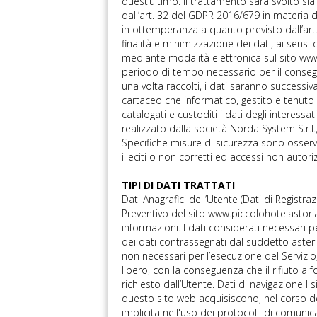
quest’ultimo. Il trattamento sarà svolto s
dall’art. 32 del GDPR 2016/679 in materia d
in ottemperanza a quanto previsto dall’art. 
finalità e minimizzazione dei dati, ai sensi
mediante modalità elettronica sul sito www
periodo di tempo necessario per il conseguim
una volta raccolti, i dati saranno successiv
cartaceo che informatico, gestito e tenuto d
catalogati e custoditi i dati degli interess
realizzato dalla società Norda System S.r.l
Specifiche misure di sicurezza sono osserva
illeciti o non corretti ed accessi non autoriz
TIPI DI DATI TRATTATI
Dati Anagrafici dell’Utente (Dati di Registra
Preventivo del sito www.piccolohotelastori
informazioni. I dati considerati necessari 
dei dati contrassegnati dal suddetto asterisc
non necessari per l’esecuzione del Servizi
libero, con la conseguenza che il rifiuto a 
richiesto dall’Utente. Dati di navigazione 
questo sito web acquisiscono, nel corso del
implicita nell'uso dei protocolli di comunic