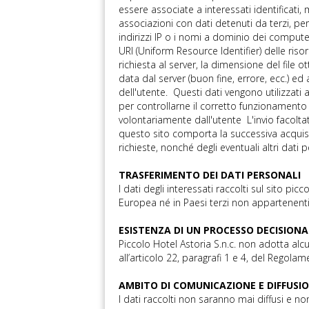
essere associate a interessati identificati
associazioni con dati detenuti da terzi, perm
indirizzi IP o i nomi a dominio dei computer 
URI (Uniform Resource Identifier) delle risors
richiesta al server, la dimensione del file o
data dal server (buon fine, errore, ecc.) ed
dell'utente. Questi dati vengono utilizzati a
per controllarne il corretto funzionamento
volontariamente dall'utente L'invio facoltati
questo sito comporta la successiva acquisiz
richieste, nonché degli eventuali altri dati p
TRASFERIMENTO DEI DATI PERSONALI
I dati degli interessati raccolti sul sito p
Europea né in Paesi terzi non appartenenti
ESISTENZA DI UN PROCESSO DECISION
Piccolo Hotel Astoria S.n.c. non adotta al
all’articolo 22, paragrafi 1 e 4, del Regola
AMBITO DI COMUNICAZIONE E DIFFUSI
I dati raccolti non saranno mai diffusi e 