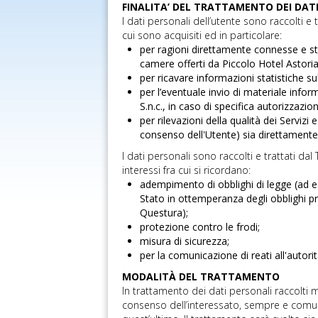
FINALITA’ DEL TRATTAMENTO DEI DAT
I dati personali dell’utente sono raccolti e
cui sono acquisiti ed in particolare:
per ragioni direttamente connesse e str
camere offerti da Piccolo Hotel Astoria 
per ricavare informazioni statistiche s
per l’eventuale invio di materiale info
S.n.c., in caso di specifica autorizzazio
per rilevazioni della qualità dei Servizi
consenso dell'Utente) sia direttamente 
I dati personali sono raccolti e trattati da
interessi fra cui si ricordano:
adempimento di obblighi di legge (ad es
Stato in ottemperanza degli obblighi previ
Questura);
protezione contro le frodi;
misura di sicurezza;
per la comunicazione di reati all'autorit
MODALITÀ DEL TRATTAMENTO
In trattamento dei dati personali raccolti 
consenso dell’interessato, sempre e comun