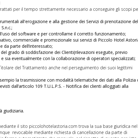
I
 trattati per il tempo strettamente necessario a conseguire gli scopi pe
umentali all'erogazione e alla gestione dei Servizi di prenotazione del
S.n.c.;
ull'uso del software e per controllarne il corretto funzionamento;
rmativo, commerciale e promozionale sui servizi di Piccolo Hotel Astori
ne da parte dell’interessato;
 e del grado di soddisfazione dei Clienti(rilevazioni eseguite, previo
e sia eventualmente con la collaborazione di operatori specializzati;
l Titolare del Trattamento anche nel perseguimento dei suoi legittimi
empio la trasmissione con modalità telematiche dei dati alla Polizia 
sti dall’articolo 109 T.U.L.P.S. - Notifica dei clienti alloggiati alla
à giudiziaria.
mediante il sito piccolohotelastoria.com trova la sua base giuridica nel
que revocabile mediante richiesta di cancellazione da parte di