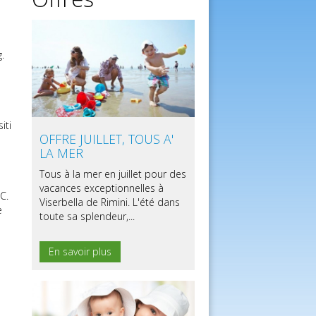
g.
iti
OFFRE JUILLET, TOUS A'
LA MER
Tous à la mer en juillet pour des
vacances exceptionnelles à
C.
Viserbella de Rimini. L'été dans
e
toute sa splendeur,...
En savoir plus