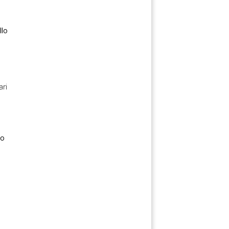
llo
ari
to