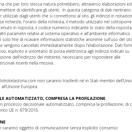
, ma che per loro stessa natura potrebbero, attraverso elaborazioni ed
ettere di identificare gli utenti. In questa categoria di dati rientrano 
utilizzati dagli utenti che si connettono al sito, gli indirizzi in notazio
e richieste, l'orario della richiesta, il metodo utilizzato nel sottoporre
ttenuto in risposta, il codice numerico indicante lo stato della risposta
 altri parametri relativi al sistema operativo e all'ambiente informatico
l solo fine di ricavare informazioni statistiche anonime sull'uso del sit
 e vengono cancellati immediatamente dopo l'elaborazione. Dati forni
vo, esplicito e volontario di posta elettronica agli indirizzi indicati su
ione dell'indirizzo del mittente, necessario per rispondere alle
ersonali inseriti nella missiva.
iccolohotelastoria.com non saranno trasferiti né in Stati membri dell’Uni
 all’Unione Europea.
ALE AUTOMATIZZATO, COMPRESA LA PROFILAZIONE
cun processo decisionale automatizzato, compresa la profilazione, di c
mento UE n. 679/2016.
ONE
non saranno oggetto di comunicazione senza esplicito consenso