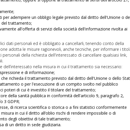
itamente;
i per adempiere un obbligo legale previsto dal diritto dell'Unione o de
e del trattamento;
ivamente all'offerta di servizi della società dell'informazione rivolta ai
lici dati personali ed è obbligato a cancellarli, tenendo conto della
ione adotta le misure ragionevoli, anche tecniche, per informare i titol
personali della richiesta dell'interessato di cancellare qualsiasi link,
i.
rte dell’interessato nella misura in cui il trattamento sia necessario:
di espressione e di informazione;
he richieda il trattamento previsto dal diritto dell'Unione o dello Sta
trattamento o per l'esecuzione di un compito svolto nel pubblico
i poteri di cui è investito il titolare del trattamento;
tore della sanità pubblica in conformità dell'articolo 9, paragrafo 2,
rafo 3 GDPR;
resse, di ricerca scientifica o storica o a fini statistici conformemente
isura in cui il diritto all’oblio rischi di rendere impossibile o di
to degli obiettivi di tale trattamento;
a di un diritto in sede giudiziaria.