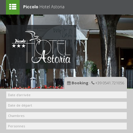
Piccolo
Hotel Astoria
Home
Hotel
Liste de prix
Offres
En vacance avec les enfants
Fotogallery
Booking
-
+39 0541.721056
Rimini et alentours
Contacts