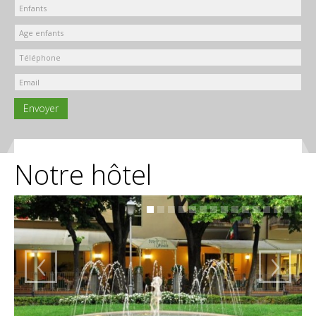
Envoyer
Notre hôtel
‹
›