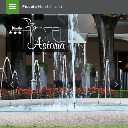
Piccolo
Hotel Astoria
Home
Hotel
Liste de prix
Offres
En vacance avec les enfants
Fotogallery
Rimini et alentours
Contacts