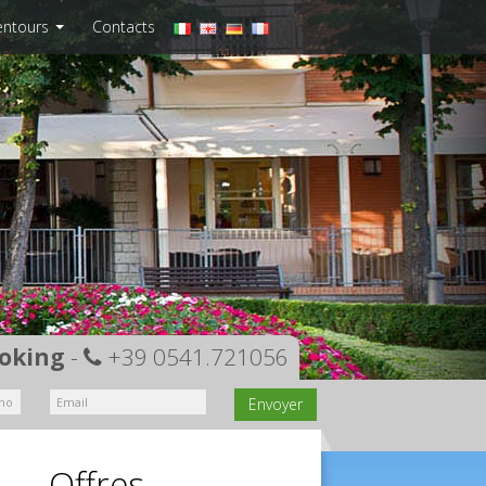
lentours
Contacts
oking
-
+39 0541.721056
Envoyer
Offres