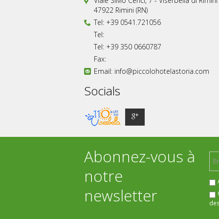
Viale Silvio Cenci, 7 - Viserbella di Rimini
47922 Rimini (RN)
Tel: +39 0541.721056
Tel:
Tel: +39 350 0660787
Fax:
Email:
info@piccolohotelastoria.com
Socials
Abonnez-vous à
notre
newsletter
des