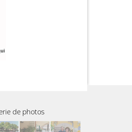
ui 
erie de photos