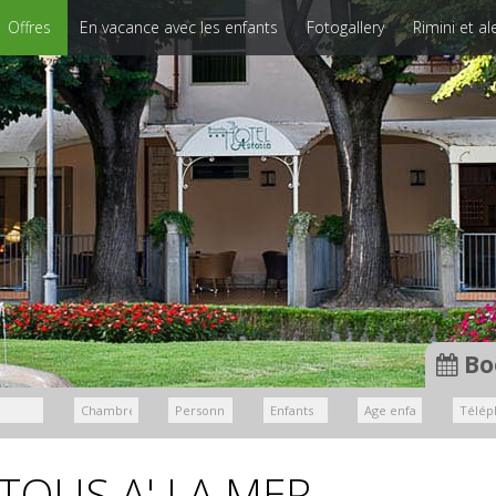
Offres
En vacance avec les enfants
Fotogallery
Rimini et a
Bo
 TOUS A' LA MER